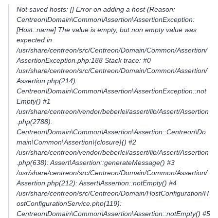
Not saved hosts: [] Error on adding a host (Reason:
Centreon\Domain\Common\Assertion\AssertionException:
[Host::name] The value is empty, but non empty value was
expected in
/usr/share/centreon/src/Centreon/Domain/Common/Assertion/
AssertionException.php:188 Stack trace: #0
/usr/share/centreon/src/Centreon/Domain/Common/Assertion/
Assertion.php(214):
Centreon\Domain\Common\Assertion\AssertionException::not
Empty() #1
/usr/share/centreon/vendor/beberlei/assert/lib/Assert/Assertion
.php(2788):
Centreon\Domain\Common\Assertion\Assertion::Centreon\Do
main\Common\Assertion\{closure}() #2
/usr/share/centreon/vendor/beberlei/assert/lib/Assert/Assertion
.php(638): Assert\Assertion::generateMessage() #3
/usr/share/centreon/src/Centreon/Domain/Common/Assertion/
Assertion.php(212): Assert\Assertion::notEmpty() #4
/usr/share/centreon/src/Centreon/Domain/HostConfiguration/H
ostConfigurationService.php(119):
Centreon\Domain\Common\Assertion\Assertion::notEmpty() #5