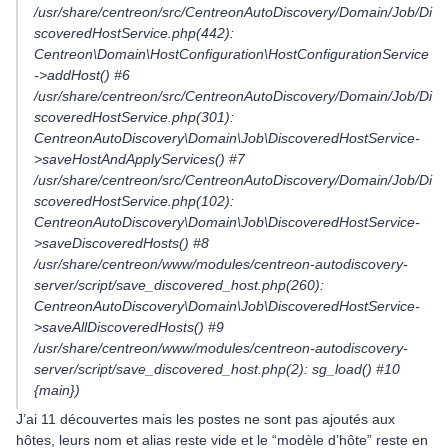
/usr/share/centreon/src/CentreonAutoDiscovery/Domain/Job/Di
scoveredHostService.php(442):
Centreon\Domain\HostConfiguration\HostConfigurationService
->addHost() #6
/usr/share/centreon/src/CentreonAutoDiscovery/Domain/Job/Di
scoveredHostService.php(301):
CentreonAutoDiscovery\Domain\Job\DiscoveredHostService-
>saveHostAndApplyServices() #7
/usr/share/centreon/src/CentreonAutoDiscovery/Domain/Job/Di
scoveredHostService.php(102):
CentreonAutoDiscovery\Domain\Job\DiscoveredHostService-
>saveDiscoveredHosts() #8
/usr/share/centreon/www/modules/centreon-autodiscovery-
server/script/save_discovered_host.php(260):
CentreonAutoDiscovery\Domain\Job\DiscoveredHostService-
>saveAllDiscoveredHosts() #9
/usr/share/centreon/www/modules/centreon-autodiscovery-
server/script/save_discovered_host.php(2): sg_load() #10
{main})
J’ai 11 découvertes mais les postes ne sont pas ajoutés aux
hôtes, leurs nom et alias reste vide et le “modèle d’hôte” reste en