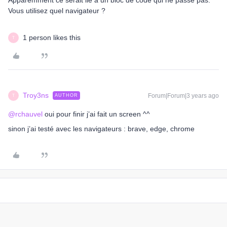
Apparemment ce serait lié à un bloc de code qui ne passe pas.
Vous utilisez quel navigateur ?
1 person likes this
T
Troy3ns
Forum|Forum|3 years ago
AUTHOR
T
@rchauvel
oui pour finir j’ai fait un screen ^^
sinon j’ai testé avec les navigateurs : brave, edge, chrome