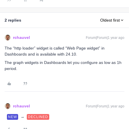
2 replies
Oldest first
rchauvel
Forum|Forum|1 year ago
The “http loader” widget is called “Web Page widget” in
Dashboards and is available with 24.10.
The graph widgets in Dashboards let you configure as low as 1h
period.
rchauvel
Forum|Forum|1 year ago
→
NEW
DECLINED