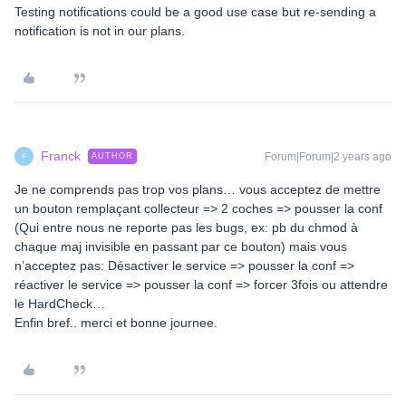
Testing notifications could be a good use case but re-sending a
notification is not in our plans.
Franck
Forum|Forum|2 years ago
AUTHOR
F
Je ne comprends pas trop vos plans… vous acceptez de mettre
un bouton remplaçant collecteur => 2 coches => pousser la conf
(Qui entre nous ne reporte pas les bugs, ex: pb du chmod à
chaque maj invisible en passant par ce bouton) mais vous
n’acceptez pas: Désactiver le service => pousser la conf =>
réactiver le service => pousser la conf => forcer 3fois ou attendre
le HardCheck…
Enfin bref.. merci et bonne journee.