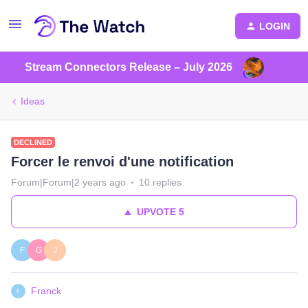
LOGIN
Stream Connectors Release – July 2026
Ideas
DECLINED
Forcer le renvoi d'une notification
Forum|Forum|2 years ago
10 replies
UPVOTE
5
F
G
J
Franck
F