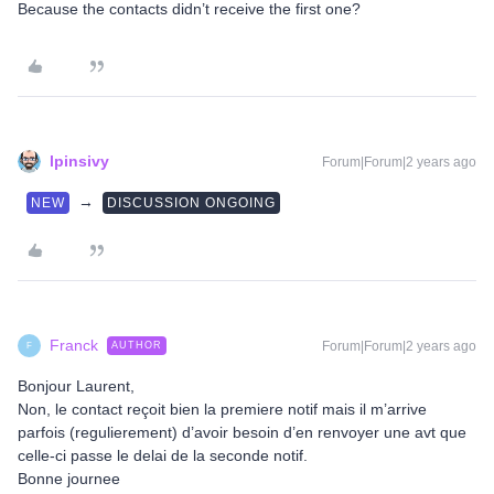
Because the contacts didn’t receive the first one?
lpinsivy
Forum|Forum|2 years ago
→
NEW
DISCUSSION ONGOING
Franck
Forum|Forum|2 years ago
AUTHOR
F
Bonjour Laurent,
Non, le contact reçoit bien la premiere notif mais il m’arrive
parfois (regulierement) d’avoir besoin d’en renvoyer une avt que
celle-ci passe le delai de la seconde notif.
Bonne journee