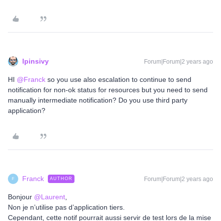
lpinsivy
Forum|Forum|2 years ago
HI
@Franck
so you use also escalation to continue to send
notification for non-ok status for resources but you need to send
manually intermediate notification? Do you use third party
application?
Franck
Forum|Forum|2 years ago
AUTHOR
F
Bonjour
@Laurent
,
Non je n’utilise pas d’application tiers.
Cependant, cette notif pourrait aussi servir de test lors de la mise