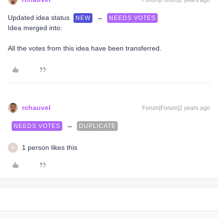
Forum|Forum|2 years ago
Updated idea status
→
NEW
NEEDS VOTES
Idea merged into:
All the votes from this idea have been transferred.
rchauvel
Forum|Forum|2 years ago
→
NEEDS VOTES
DUPLICATE
1 person likes this
D