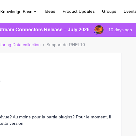
Ideas
Product Updates
Groups
Event
Knowledge Base
Stream Connectors Release – July 2026
10 days ago
toring Data collection
Support de RHEL10
s
évue? Au moins pour la partie plugins? Pour le moment, il
cette version.