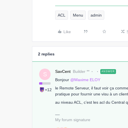
ACL
Menu
admin
Like
2 replies
SavCent
Builder **
ANSWER
S
Bonjour ​
@Maxime ELOY
le Remote Serveur, il faut voir ça comme
+12
pratique pour fournir une visu à un clie
au niveau ACL, c’est les acl du Central q
My forum signature