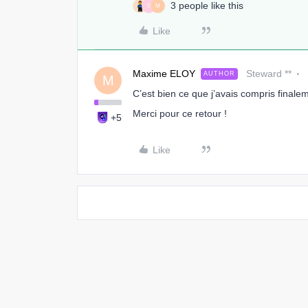
3 people like this
G
M
Like
Maxime ELOY
Steward **
AUTHOR
M
C’est bien ce que j’avais compris finale
Merci pour ce retour !
+5
Like