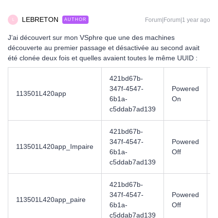
LEBRETON
Forum|Forum|1 year ago
AUTHOR
L
J’ai découvert sur mon VSphre que une des machines
découverte au premier passage et désactivée au second avait
été clonée deux fois et quelles avaient toutes le même UUID :
421bd67b-
347f-4547-
Powered
113501L420app
6b1a-
On
c5ddab7ad139
421bd67b-
347f-4547-
Powered
113501L420app_Impaire
6b1a-
Off
c5ddab7ad139
421bd67b-
347f-4547-
Powered
113501L420app_paire
6b1a-
Off
c5ddab7ad139