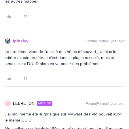
les autres mapper.
lpinsivy
Forum|Forum|1 year ago
Le problème vient de l’unicité des hôtes découvert, j’ai plus le
critère exacte en tête et c’est dans le plugin associé, mais si
jamais c’est l’UUID alors ca va poser des problèmes.
LEBRETON
Forum|Forum|1 year ago
AUTHOR
L
J’ai moi même été surpris que sur VMware des VM pouvait avoir
le même UUID.
Mon collègue spécialiste VMware m’a précisé que lors d’un clone