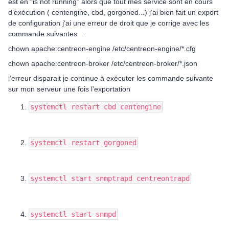
est en “is not running” alors que tout mes service sont en cours
d’exécution ( centengine, cbd, gorgoned...) j’ai bien fait un export
de configuration j’ai une erreur de droit que je corrige avec les
commande suivantes :
chown apache:centreon-engine /etc/centreon-engine/*.cfg
chown apache:centreon-broker /etc/centreon-broker/*.json
l’erreur disparait je continue à exécuter les commande suivante
sur mon serveur une fois l’exportation
systemctl restart cbd centengine
systemctl restart gorgoned
systemctl start snmptrapd centreontrapd
systemctl start snmpd