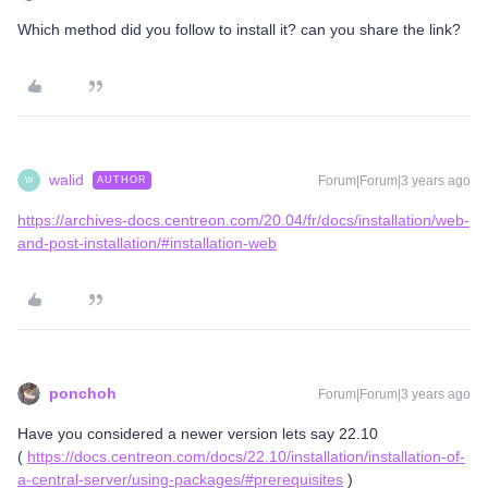
Which method did you follow to install it? can you share the link?
walid
Forum|Forum|3 years ago
AUTHOR
W
https://archives-docs.centreon.com/20.04/fr/docs/installation/web-
and-post-installation/#installation-web
ponchoh
Forum|Forum|3 years ago
Have you considered a newer version lets say 22.10
(
https://docs.centreon.com/docs/22.10/installation/installation-of-
a-central-server/using-packages/#prerequisites
)