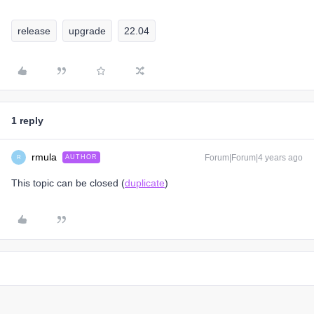
release
upgrade
22.04
1 reply
rmula
Forum|Forum|4 years ago
AUTHOR
R
This topic can be closed (
duplicate
)