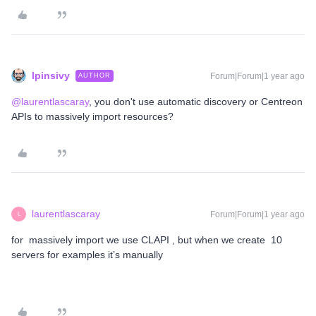
lpinsivy
Forum|Forum|1 year ago
AUTHOR
@laurentlascaray
, you don't use automatic discovery or Centreon
APIs to massively import resources?
laurentlascaray
Forum|Forum|1 year ago
L
for massively import we use CLAPI , but when we create 10
servers for examples it’s manually