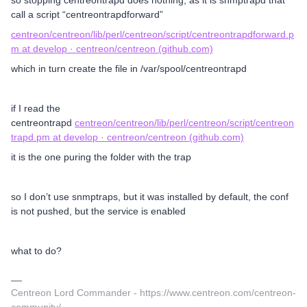
so stopping centreontrapd does nothing, as it is snmptrapd that
call a script “centreontrapdforward”
centreon/centreon/lib/perl/centreon/script/centreontrapdforward.p
m at develop · centreon/centreon (github.com)
which in turn create the file in /var/spool/centreontrapd
if I read the
centreontrapd
centreon/centreon/lib/perl/centreon/script/centreon
trapd.pm at develop · centreon/centreon (github.com)
it is the one puring the folder with the trap
so I don’t use snmptraps, but it was installed by default, the conf
is not pushed, but the service is enabled
what to do?
Centreon Lord Commander - https://www.centreon.com/centreon-