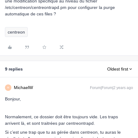
une modification spécifique au niveau du fichier
/etc/centreon/centreontrapd.pm pour configurer la purge
automatique de ces files ?
centreon
9 replies
Oldest first
MichaelW
Forum|Forum|2 years ago
M
Bonjour,
Normalement, ce dossier doit être toujours vide. Les traps
arrivent là, et sont traitrées par centreontrapd.
Si c’est une trap que tu as gérée dans centreon, tu auras le