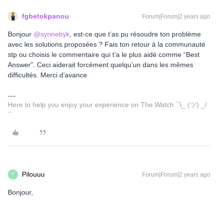
fgbetokpanou
Forum|Forum|2 years ago
Bonjour
@syrinebyk
, est-ce que t’as pu résoudre ton problème
avec les solutions proposées ? Fais ton retour à la communauté
stp ou choisis le commentaire qui t’a le plus aidé comme “Best
Answer”. Ceci aiderait forcément quelqu’un dans les mêmes
difficultés. Merci d’avance
Here to help you enjoy your experience on The Watch ¯\_ (ツ) _/
¯
Pilouuu
Forum|Forum|2 years ago
P
Bonjour,