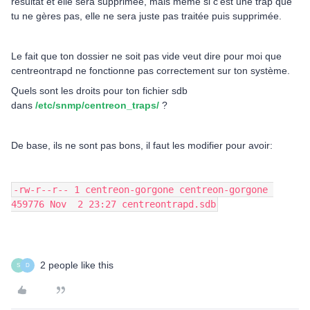
résultat et elle sera supprimée, mais même si c’est une trap que
tu ne gères pas, elle ne sera juste pas traitée puis supprimée.
Le fait que ton dossier ne soit pas vide veut dire pour moi que
centreontrapd ne fonctionne pas correctement sur ton système.
Quels sont les droits pour ton fichier sdb
dans
/etc/snmp/centreon_traps/
?
De base, ils ne sont pas bons, il faut les modifier pour avoir:
-rw-r--r-- 1 centreon-gorgone centreon-gorgone 
459776 Nov  2 23:27 centreontrapd.sdb
2 people like this
S
D