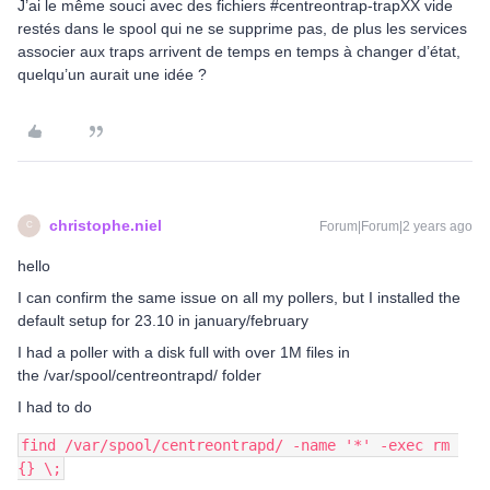
J’ai le même souci avec des fichiers #centreontrap-trapXX vide
restés dans le spool qui ne se supprime pas, de plus les services
associer aux traps arrivent de temps en temps à changer d’état,
quelqu’un aurait une idée ?
christophe.niel
Forum|Forum|2 years ago
C
hello
I can confirm the same issue on all my pollers, but I installed the
default setup for 23.10 in january/february
I had a poller with a disk full with over 1M files in
the /var/spool/centreontrapd/ folder
I had to do
find /var/spool/centreontrapd/ -name '*' -exec rm 
{} \;