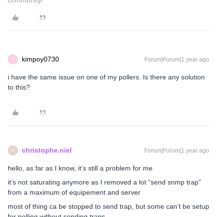
community/
kimpoy0730
Forum|Forum|1 year ago
K
i have the same issue on one of my pollers. Is there any solution
to this?
christophe.niel
Forum|Forum|1 year ago
C
hello, as far as I know, it’s still a problem for me
it’s not saturating anymore as I removed a lot “send snmp trap”
from a maximum of equipement and server
most of thing ca be stopped to send trap, but some can’t be setup
for polling without sending traps