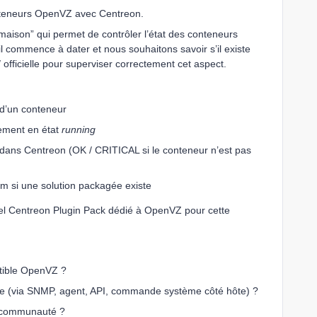
nteneurs OpenVZ avec Centreon.
maison” qui permet de contrôler l’état des conteneurs
l commence à dater et nous souhaitons savoir s’il existe
officielle pour superviser correctement cet aspect.
d’un conteneur
lement en état
running
le dans Centreon (OK / CRITICAL si le conteneur n’est pas
om si une solution packagée existe
iel Centreon Plugin Pack dédié à OpenVZ pour cette
atible OpenVZ ?
 (via SNMP, agent, API, commande système côté hôte) ?
a communauté ?