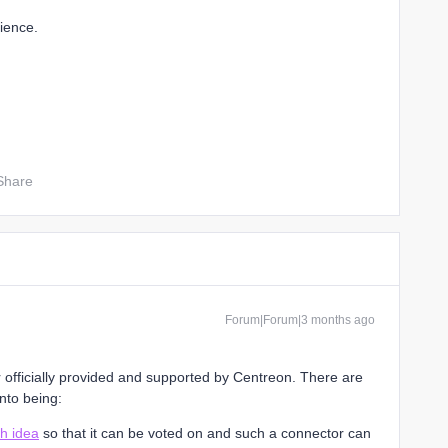
ience.
Share
Forum|Forum|3 months ago
 officially provided and supported by Centreon. There are
nto being:
h idea
so that it can be voted on and such a connector can