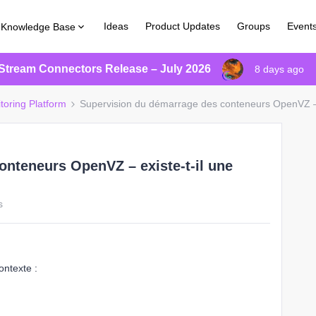
Ideas
Product Updates
Groups
Event
Knowledge Base
Stream Connectors Release – July 2026
8 days ago
toring Platform
Supervision du démarrage des conteneurs OpenVZ – ex
nteneurs OpenVZ – existe-t-il une
s
ontexte :