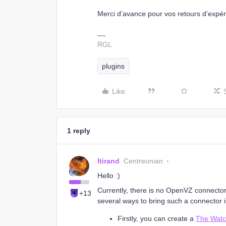
Merci d’avance pour vos retours d’expér
RGL
plugins
Like
1 reply
ltirand
Centreonian
Hello :)
Currently, there is no OpenVZ connector
+13
several ways to bring such a connector i
Firstly, you can create a
The Watc